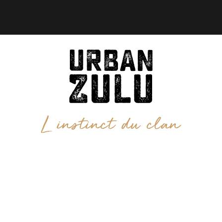
L instinct du clan
Copyright Urban Zulu France 2021 – Réalisation
Trafic d’Affluence
–
Mentions légales
–
CGV